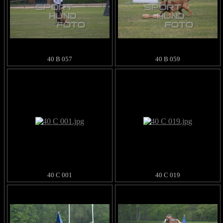
40 B 057
40 B 059
40 C 001
40 C 019