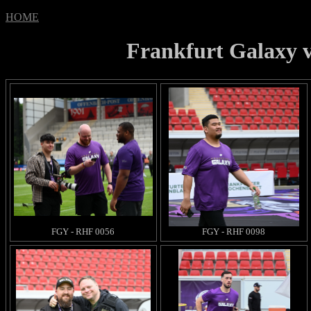
HOME
Frankfurt Galaxy v
FGY - RHF 0056
FGY - RHF 0098